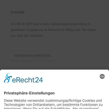
27.04.2026
Am 08.04.2026 fand unsere Jahreshauptversammlung in
gewohnter Umgebeung im Ramshof in Willig statt. Wir haben
uns über die zahlreiche ...
WEITERE NACHRICHTEN
Bei uns können Sie folgende Jagd­
gebrauchs­hundeprüfungen führen:
BTR, VJP, HZP, VGP, VPS, VSwP, VFsP, BP §6