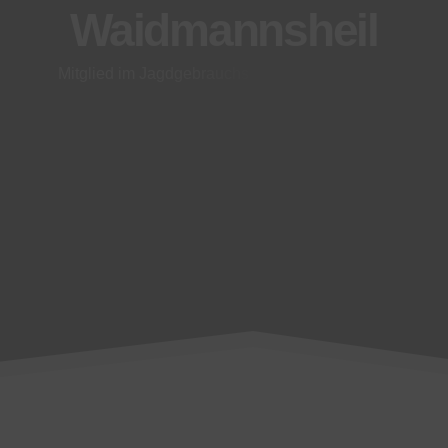
Waidmannsheil
M
i
t
g
l
i
e
d
i
m
J
a
g
d
g
e
b
r
a
u
c
h
s
h
u
n
d
v
e